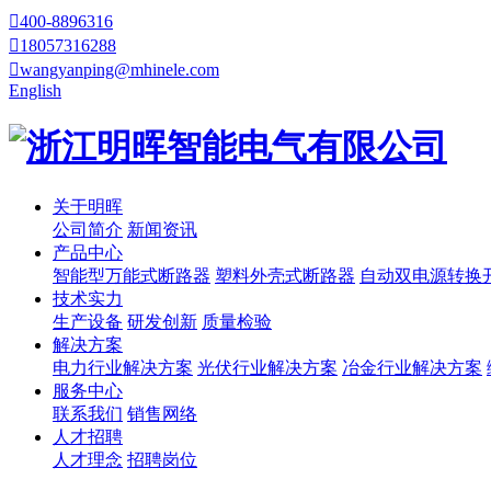

400-8896316

18057316288

wangyanping@mhinele.com
English
关于明晖
公司简介
新闻资讯
产品中心
智能型万能式断路器
塑料外壳式断路器
自动双电源转换
技术实力
生产设备
研发创新
质量检验
解决方案
电力行业解决方案
光伏行业解决方案
冶金行业解决方案
服务中心
联系我们
销售网络
人才招聘
人才理念
招聘岗位