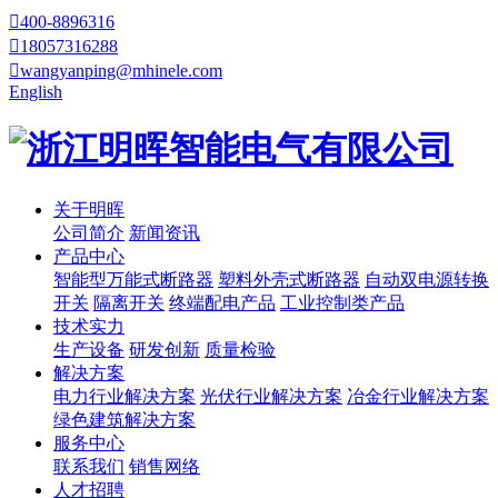

400-8896316

18057316288

wangyanping@mhinele.com
English
关于明晖
公司简介
新闻资讯
产品中心
智能型万能式断路器
塑料外壳式断路器
自动双电源转换
开关
隔离开关
终端配电产品
工业控制类产品
技术实力
生产设备
研发创新
质量检验
解决方案
电力行业解决方案
光伏行业解决方案
冶金行业解决方案
绿色建筑解决方案
服务中心
联系我们
销售网络
人才招聘